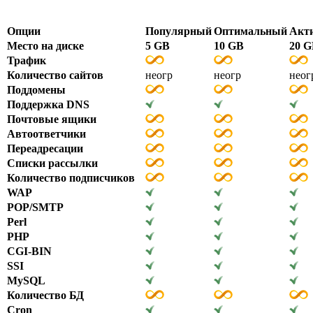
Опции
Популярный
Оптимальный
Акт
Место на диске
5 GB
10 GB
20 
Трафик
Количество сайтов
неогр
неогр
неог
Поддомены
Поддержка DNS
Почтовые ящики
Автоответчики
Переадресации
Списки рассылки
Количество подписчиков
WAP
POP/SMTP
Perl
PHP
CGI-BIN
SSI
MySQL
Количество БД
Cron