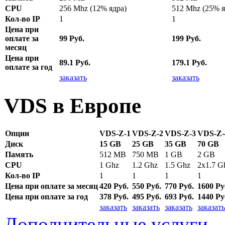
CPU
256 Mhz (12% ядра)
512 Mhz (25% я
Кол-во IP
1
1
Цена при
оплате за
99 Руб.
199 Руб.
месяц
Цена при
89.1 Руб.
179.1 Руб.
оплате за год
заказать
заказать
VDS в Европе
Опции
VDS-Z-1
VDS-Z-2
VDS-Z-3
VDS-Z-
Диск
15 GB
25 GB
35 GB
70 GB
Память
512 MB
750 MB
1 GB
2 GB
CPU
1 Ghz
1.2 Ghz
1.5 Ghz
2x1.7 G
Кол-во IP
1
1
1
1
Цена при оплате за месяц
420 Руб.
550 Руб.
770 Руб.
1600 Ру
Цена при оплате за год
378 Руб.
495 Руб.
693 Руб.
1440 Ру
заказать
заказать
заказать
заказать
Дополнительные услуги